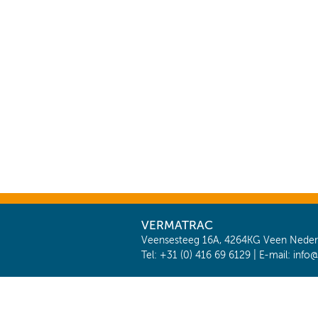
VERMATRAC
Veensesteeg 16A, 4264KG Veen Neder
Tel: +31 (0) 416 69 6129 | E-mail:
info