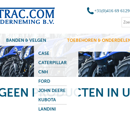
+31(0)416 69 6129
BANDEN & VELGEN
TOEBEHOREN & ONDERDELE
CASE
CATERPILLAR
CNH
FORD
 GEEN PRODUCTEN IN U
JOHN DEERE
KUBOTA
LANDINI