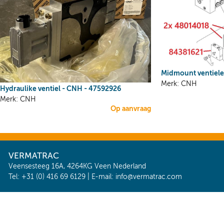
Midmount ventiele
Merk: CNH
Hydraulike ventiel - CNH - 47592926
Merk: CNH
Op aanvraag
VERMATRAC
Veensesteeg 16A, 4264KG Veen Nederland
Tel: +31 (0) 416 69 6129 | E-mail:
info@vermatrac.com