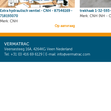
Extra hydraulisch ventiel - CNH - 87546169 -
trekhaak 1-32-593
718193070
Merk: CNH (NH - Ca
Merk: CNH
Op aanvraag
VERMATRAC
Veensesteeg 16A, 4264KG Veen Nederland
Tel: +31 (0) 416 69 6129 | E-mail:
info@vermatrac.com