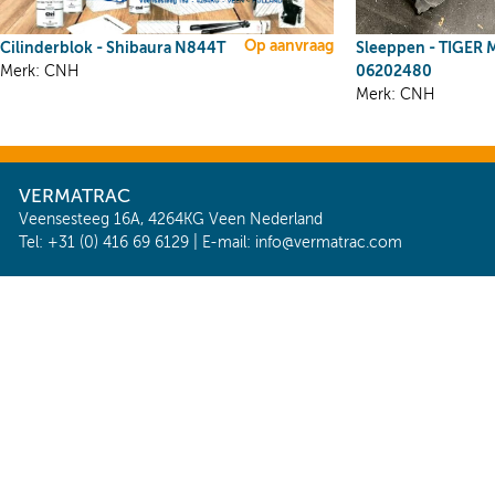
Op aanvraag
Cilinderblok - Shibaura N844T
Sleeppen - TIGER M
06202480
Merk: CNH
Merk: CNH
VERMATRAC
Veensesteeg 16A, 4264KG Veen Nederland
Tel: +31 (0) 416 69 6129 | E-mail:
info@vermatrac.com