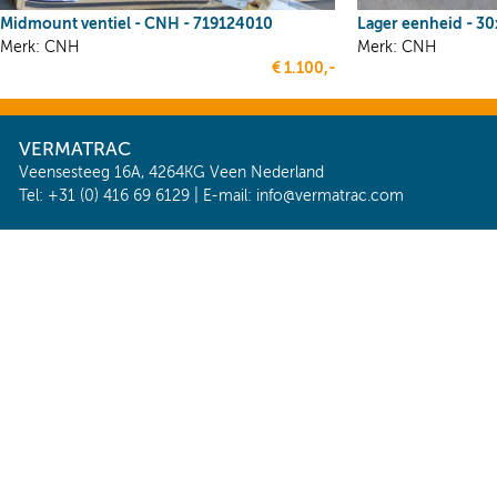
Midmount ventiel - CNH - 719124010
Lager eenheid - 3
Merk: CNH
Merk: CNH
€ 1.100,-
VERMATRAC
Veensesteeg 16A, 4264KG Veen Nederland
Tel: +31 (0) 416 69 6129 | E-mail:
info@vermatrac.com